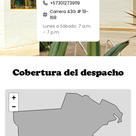
+573012739119
Carrera 43G # 19-
168
Lunes a Sábado: 7 a.m.
– 7 p.m.
Cobertura del despacho
+
−