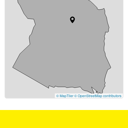
© MapTiler
© OpenStreetMap contributors