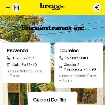
Abrir menu de navegación
Logi
Encuéntranos en:
Provenza
Laureles
+573012739119
+573012739119
Calle 8a 35-40
Circular 2
Transversal 74 - 90
Lunes a Sábado: 7 a.m.
– 7 p.m.
Lunes a Sábado: 7 a.m.
– 7 p.m.
Ciudad Del Río