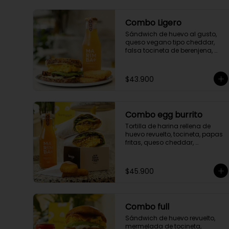
Combo Ligero
Sándwich de huevo al gusto, 
queso vegano tipo cheddar, 
falsa tocineta de berenjena, 
aguacate, mayo curry, mayo 
pesto pistacho en pan masa 
madre de semillas y cúrcuma, 
$43.900
acompañante y bebida a 
elección.
Combo egg burrito
Tortilla de harina rellena de 
huevo revuelto, tocineta, papas 
fritas, queso cheddar, 
aguacate, cogollo y salsa de la 
casa, acompañante y bebida a 
elección.
$45.900
Combo full
Sándwich de huevo revuelto, 
mermelada de tocineta,
