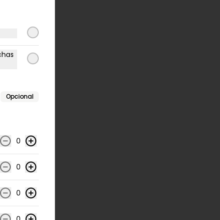
chas
Opcional
0
0
0
0