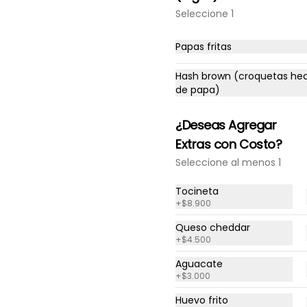
Hash brown (croquetas
Seleccione 1
hechas de papa)
Papas fritas
$9.900
Hash brown (croquetas he
de papa)
¿Deseas Agregar
Extras con Costo?
Seleccione al menos 1
Tocineta
+
$8.900
Queso cheddar
+
$4.500
Aguacate
+
$3.000
Huevo frito
Huevo frito