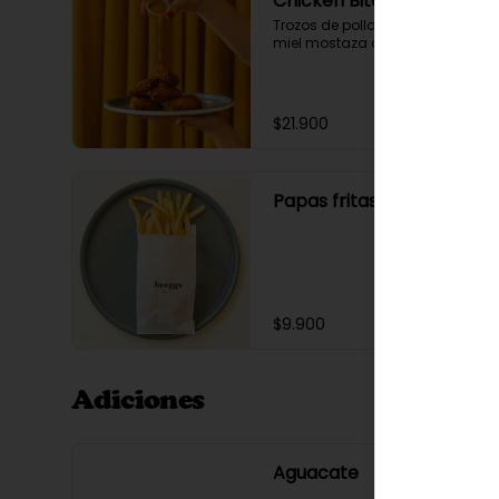
Chicken Bites
Trozos de pollo apanados con 
miel mostaza de naranja.
$21.900
Papas fritas
$9.900
Adiciones
Aguacate