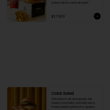
salsa de la casa en pan 
brioche, acompañante y 
bebida a elección.
$37.900
Cobb Salad
Sándwich de ensalada de 
huevo, tocineta, tomate seco, 
mayo pesto pistacho, queso 