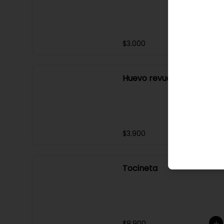
$3.000
Huevo revuelto
$3.900
Tocineta
$8.900