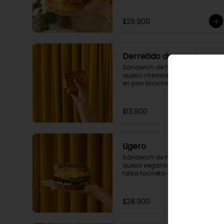
brioche.
$29.900
Derretido de queso
Sándwich de huevo cremoso, 
queso cheddar, mayo siracha 
en pan brioche.
$13.900
Ligero
Sándwich de huevo al gusto, 
queso vegano tipo cheddar, 
falsa tocineta de berenjena, 
aguacate, mayo curry, mayo 
pesto pistacho en pan masa 
madre de semillas y cúrcuma.
$28.900