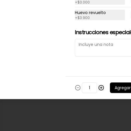
+
$3.000
Huevo revuelto
+
$3.900
$3.000
Instrucciones especia
Queso cheddar
$4.500
Agregar