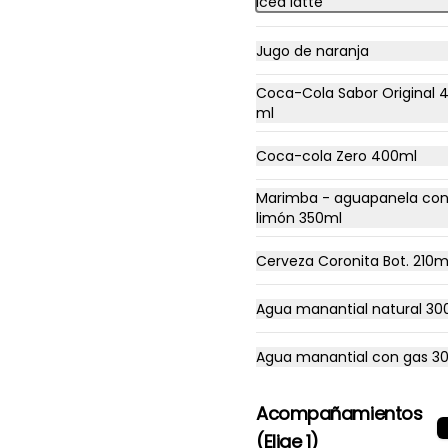
Iced latte
Sándwich medio
Sándwich de huevo frito, 
Jugo de naranja
tocineta, queso cheddar y 
salsa de la casa en pan 
Coca-Cola Sabor Original 
brioche
ml
$22.900
Coca-cola Zero 400ml
Marimba - aguapanela co
limón 350ml
Cerveza Coronita Bot. 210m
Agua manantial natural 30
Agua manantial con gas 3
Acompañamientos
(Elige 1)