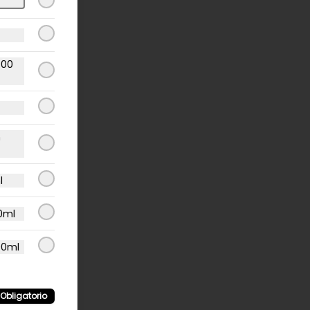
400
n
l
0ml
00ml
Obligatorio