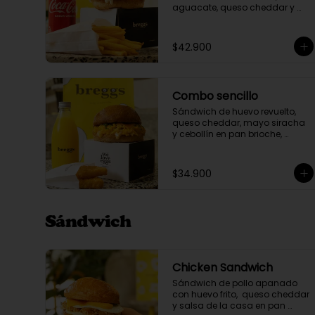
aguacate, queso cheddar y 
salsa de la casa en pan 
brioche, acompañante y 
bebida a elección.
$42.900
Combo sencillo
Sándwich de huevo revuelto, 
queso cheddar, mayo siracha 
y cebollín en pan brioche, 
acompañante y bebida a 
elección.
$34.900
Sándwich
Chicken Sandwich
Sándwich de pollo apanado 
con huevo frito,  queso cheddar 
y salsa de la casa en pan 