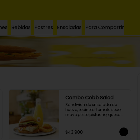
nes
Bebidas
Postres
Ensaladas
Para Compartir
Combo Cobb Salad
Sándwich de ensalada de 
huevo, tocineta, tomate seco, 
mayo pesto pistacho, queso 
azul, cogollo y aguacate en 
pan brioche, acompañante y 
bebida a elección.
$43.900