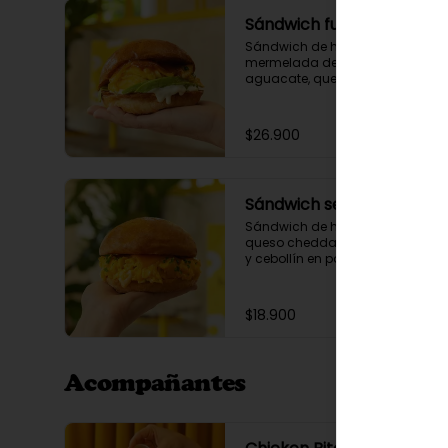
Sándwich full
Sándwich de huevo revuelto, 
mermelada de tocineta,

aguacate, queso cheddar y 
salsa de la casa en pan 
brioche.
$26.900
Sándwich sencillo
Sándwich de huevo revuelto, 
queso cheddar, mayo siracha 
y cebollín en pan brioche.
$18.900
Acompañantes