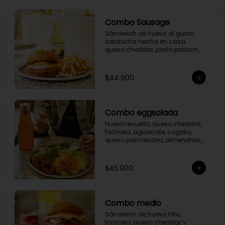
Combo Sausage
Sándwich de huevo al gusto, 
salchicha hecha en casa, 
queso cheddar, pesto pistacho 
y mostaza en pan brioche, 
acompañante y bebida a 
elección.
$44.900
Combo eggsalada
Huevo revuelto, queso cheddar, 
tocineta, aguacate, cogollo, 
queso parmesano, almendras, 
mermelada

de tocineta y salsa de la casa, 
acompañante y bebida a 
$45.900
elección.
Combo medio
Sándwich de huevo frito, 
tocineta, queso cheddar y 