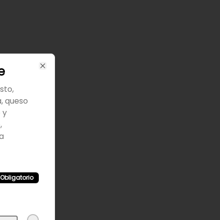
e
Close
sto,
, queso
 y
,
a
Obligatorio