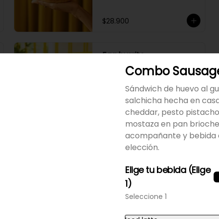
azul, cogollo y aguacate en 
pan brioche.
$28.900
Egg burrito
Tortilla de harina rellena de 
Combo Sausag
huevo revuelto, tocineta, papas 
fritas, queso cheddar, 
Sándwich de huevo al gu
aguacate, cogollo y salsa de la 
casa.
salchicha hecha en casa
$30.900
cheddar, pesto pistacho
mostaza en pan brioche
acompañante y bebida 
Sausage
elección.
Sándwich de huevo al gusto, 
salchicha hecha en casa, 
Elige tu bebida (Elige
queso cheddar, pesto pistacho 
y mostaza en pan brioche.
1)
Seleccione 1
$29.900