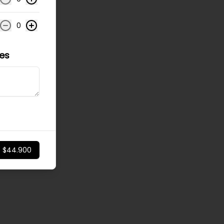
0
les
$44.900