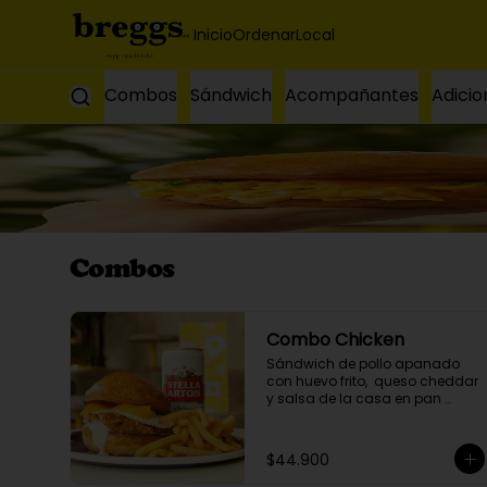
Inicio
Ordenar
Local
Combos
Sándwich
Acompañantes
Adicio
Combos
Combo Chicken
Sándwich de pollo apanado 
con huevo frito,  queso cheddar 
y salsa de la casa en pan 
brioche, acompañante y 
bebida a elección.
$44.900